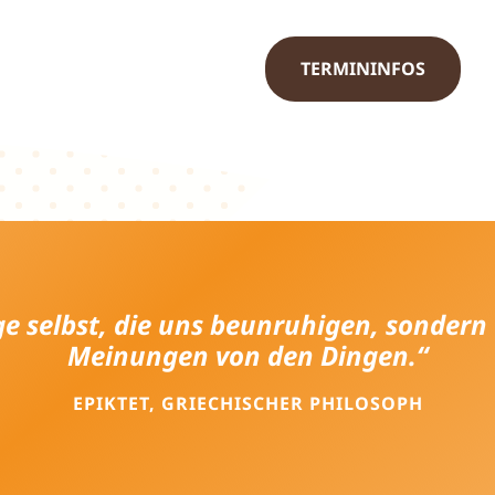
TERMININFOS
nge selbst, die uns beunruhigen, sondern
Meinungen von den Dingen.“
EPIKTET, GRIECHISCHER PHILOSOPH